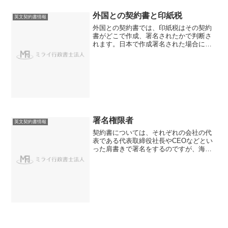
外国との契約書と印紙税
英文契約書情報
外国との契約書では、印紙税はその契約
書がどこで作成、署名されたかで判断さ
れます。日本で作成署名された場合に
は、日本で契約成立したのですから、印
紙税の課税対象になります。
署名権限者
英文契約書情報
契約書については、それぞれの会社の代
表である代表取締役社長やCEOなどとい
った肩書きで署名をするのですが、海外
との取引の場合、その海外の法律によっ
て、それらの肩書きがある方の署名であ
っても、契約締結できる権限があるかど
うかを確認する必要があ...