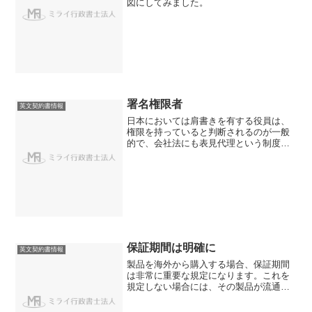
図にしてみました。
署名権限者
英文契約書情報
日本においては肩書きを有する役員は、
権限を持っていると判断されるのが一般
的で、会社法にも表見代理という制度が
あることから、あまり深く署名権限者に
ついて考えられていません。しかし、外
国企業、特に米国企業については副社長
（Vice Presid...
保証期間は明確に
英文契約書情報
製品を海外から購入する場合、保証期間
は非常に重要な規定になります。これを
規定しない場合には、その製品が流通し
た国の法律で定める製品保証を要求され
ることがあります。また、国や文化の違