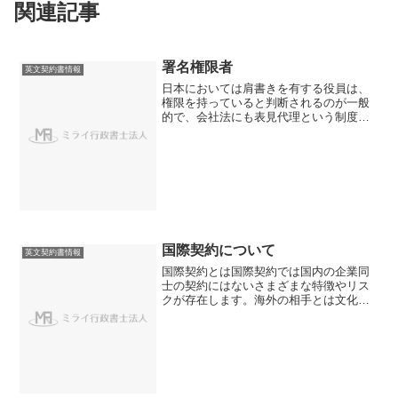
関連記事
署名権限者
英文契約書情報
日本においては肩書きを有する役員は、
権限を持っていると判断されるのが一般
的で、会社法にも表見代理という制度が
あることから、あまり深く署名権限者に
ついて考えられていません。しかし、外
国企業、特に米国企業については副社長
（Vice Presid...
国際契約について
英文契約書情報
国際契約とは国際契約では国内の企業同
士の契約にはないさまざまな特徴やリス
クが存在します。海外の相手とは文化や
習慣、従うべき法律が異なります。こう
した違いや多様性を常に心がけておかな
ければ、ビジネスでは取り返しのつかな
い事態を招くこともありま...