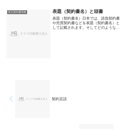
表題（契約書名）と頭書
英文契約書情報
表題（契約書名）日本では、請負契約書
や売買契約書などを表題（契約書名）と
して記載されます。そしてどのような契
約なのかは表題ではなく、実質的な契約
書の中身で決まりますから、それにより
印紙代なども異なります。しかし、英文
契約書では、表題について...
契約言語