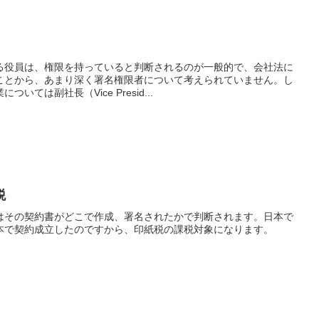
る役員は、権限を持っていると判断されるのが一般的で、会社法に
ことから、あまり深く署名権限者について考えられていません。し
ては副社長（Vice Presid...
税
はその契約書がどこで作成、署名されたかで判断されます。日本で
本で契約成立したのですから、印紙税の課税対象になります。