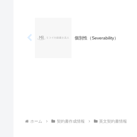
個別性（Severability）
ホーム
契約書作成情報
英文契約書情報