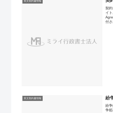
契
英文契約書情報
契約
イト
Agr
付さ
紛
英文契約書情報
紛争
争処