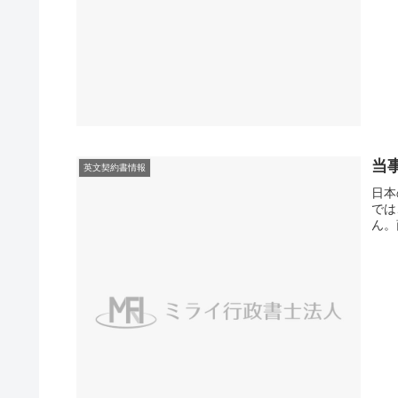
当
英文契約書情報
日本
では
ん。