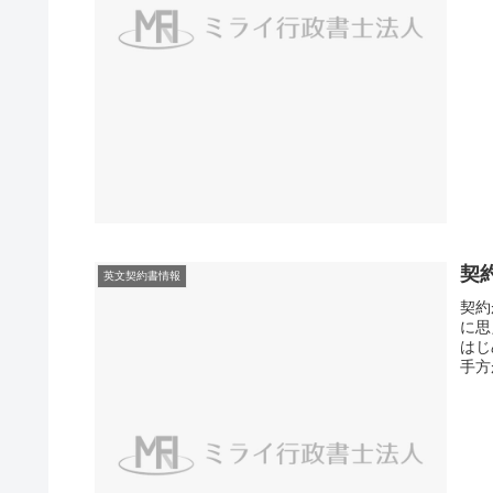
契
英文契約書情報
契約
に思
はじ
手方