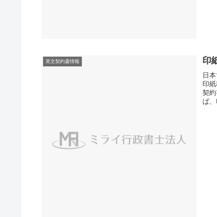
印
英文契約書情報
日本
印紙
契約
ば、