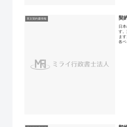
契
英文契約書情報
日本
す。
ます
各ペ