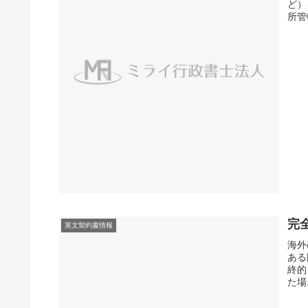
ど）
所管
完全
英文契約書情報
海外
ある
終的（
た場.