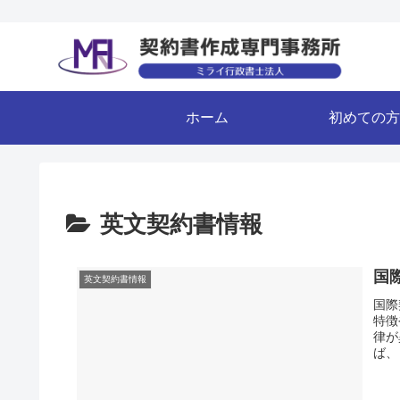
ホーム
初めての方
英文契約書情報
国
英文契約書情報
国際
特徴
律が
ば、