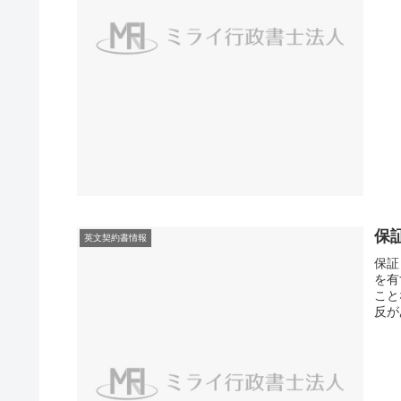
保証
英文契約書情報
保証
を有
こと
反が