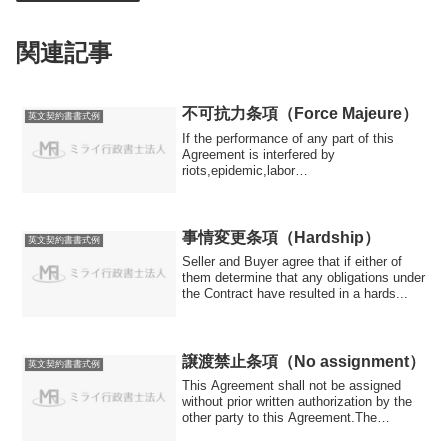
関連記事
不可抗力条項（Force Majeure）
英文契約書書式例
If the performance of any part of this
Agreement is interfered by
riots,epidemic,labor
trouble,strike,governmental order...
事情変更条項（Hardship）
英文契約書書式例
Seller and Buyer agree that if either of
them determine that any obligations under
the Contract have resulted in a hards...
譲渡禁止条項（No assignment）
英文契約書書式例
This Agreement shall not be assigned
without prior written authorization by the
other party to this Agreement.The
duties...